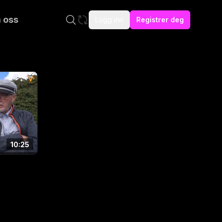
 oss
Logg inn
Registrer deg
10:25
n