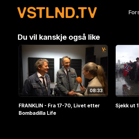
Hva er egentlig Pernilleprisen? Vi undersøker og p
For
nominerte til Publikumsprisen
Du vil kanskje også like
08:33
FRANKLIN - Fra 17-70, Livet etter
Sjekk ut 
Bombadilla Life