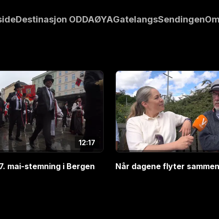
resenterer årets
side
Destinasjon ODDA
ØYA
Gatelangs
Sendingen
Om
12:17
17. mai-stemning i Bergen
Når dagene flyter samme