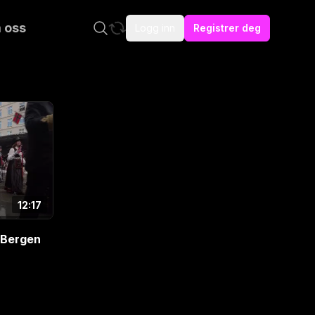
 oss
Logg inn
Registrer deg
12:17
i Bergen