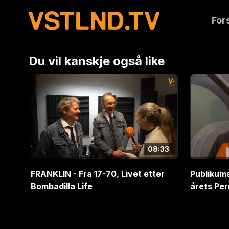
For noen er sommer å glemme hvilken dag det er. 
For
handler den om bading, ferier og menneskene de er
Du vil kanskje også like
08:33
FRANKLIN - Fra 17-70, Livet etter
Publikums
Bombadilla Life
årets Per