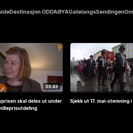
For andre
side
Destinasjon ODDA
ØYA
Gatelangs
Sendingen
Om
 glade i.
03:43
prisen skal deles ut under
Sjekk ut 17. mai-stemning 
nilleprisutdeling