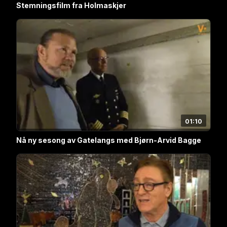
Stemningsfilm fra Holmaskjer
01:10
Nå ny sesong av Gatelangs med Bjørn-Arvid Bagge