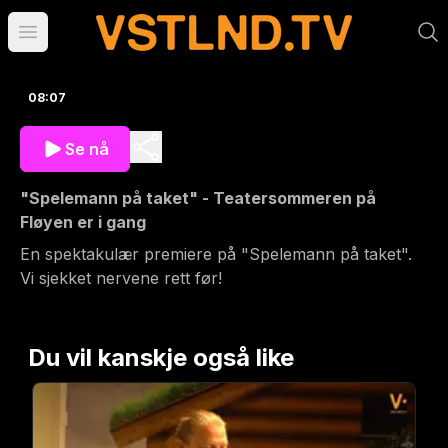
Åpne hovedmeny
08:07
Se nå
"Spelemann på taket" - Teatersommeren på
Fløyen er i gang
En spektakulær premiere på "Spelemann på taket".
Vi sjekket nervene rett før!
Du vil kanskje også like